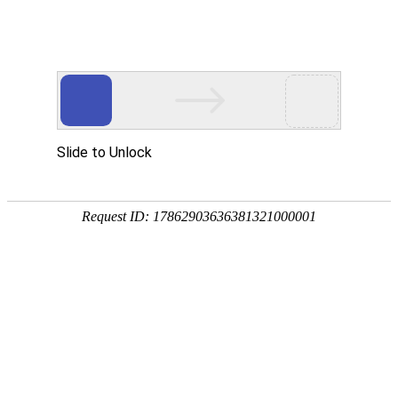
九州酷游ku游
解决方案
合作伙伴
产品方案
SaaS/软
斗拱智
渠道服
开放支付能力，与合作伙伴共创解决方案
斗拱
斗門
公司介绍
银行
集团
资质荣誉
连锁
Adapay
件公司
能助手
务商
基础产品
PayFac工具
标准解
斗門
商业综合体
零售连锁
品牌商
医美连锁
技术能力
升级技术能力，让支付接入更简单、更高效、更智能
航旅
餐饮连锁
连接器
数据集成
跨云Ia
酒店连锁
AI应用
区块链
为夜市经济、酒吧、KTV
运营服务
全方位、全链路运营服务保障，客户体验升级
娱乐商家给予聚合支付、终端支持