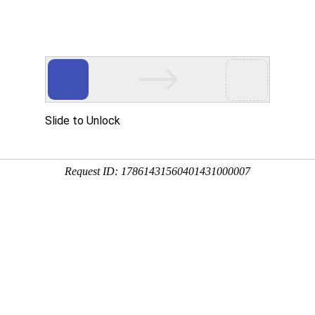
关于九州酷游ku
斗拱平台
开发者
游
手
行
质荣誉
连锁
平台
渠道服务商
新闻动态
小微
跨境
Adapay
具
标准解决方案
场景解
连锁
B2C电商
小微商户
进口电商
连锁
B2B电商
休娱场景
出口电商
能
连锁
租住服务
全球收单
跨云IaaS服务
工程平
连锁
车行服务
外贸收款